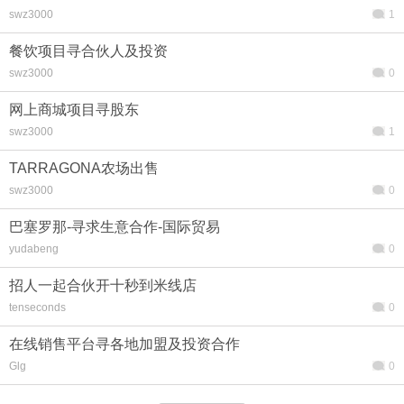
swz3000
1
餐饮项目寻合伙人及投资
swz3000
0
网上商城项目寻股东
swz3000
1
TARRAGONA农场出售
swz3000
0
巴塞罗那-寻求生意合作-国际贸易
yudabeng
0
招人一起合伙开十秒到米线店
tenseconds
0
在线销售平台寻各地加盟及投资合作
Glg
0