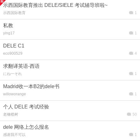
示西国际教育推出 DELE/SIELE 考试辅导班啦~
示西国际教育
1
私教
ying17
1
DELE C1
eco900529
4
求翻译英语-西语
にね一それ
1
Madrid收一本B2的dele书
willoworange
1
个人 DELE 考试经验
老橄榄树
50
dele 网络上怎么报名
感谢我不可以
1