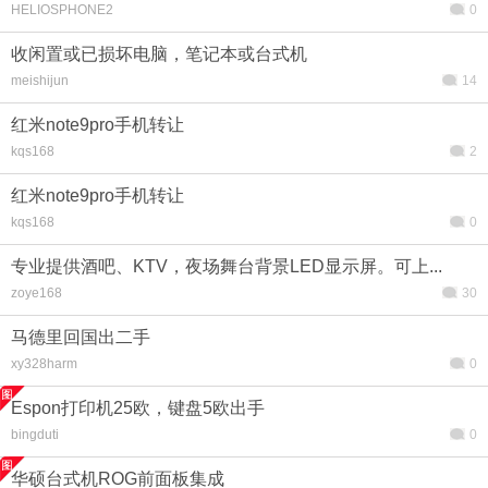
HELIOSPHONE2
0
收闲置或已损坏电脑，笔记本或台式机
meishijun
14
红米note9pro手机转让
kqs168
2
红米note9pro手机转让
kqs168
0
专业提供酒吧、KTV，夜场舞台背景LED显示屏。可上...
zoye168
30
马德里回国出二手
xy328harm
0
Espon打印机25欧，键盘5欧出手
bingduti
0
华硕台式机ROG前面板集成