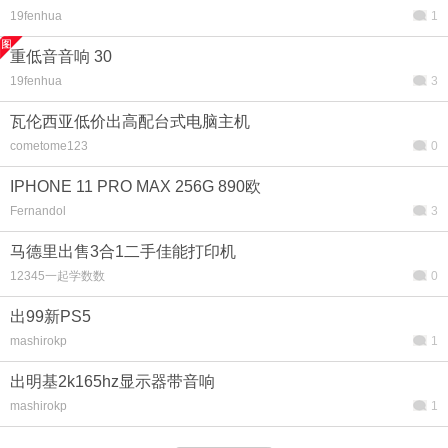
19fenhua
1
重低音音响 30
19fenhua
3
瓦伦西亚低价出高配台式电脑主机
cometome123
0
IPHONE 11 PRO MAX 256G 890欧
Fernandol
3
马德里出售3合1二手佳能打印机
12345一起学数数
0
出99新PS5
mashirokp
1
出明基2k165hz显示器带音响
mashirokp
1