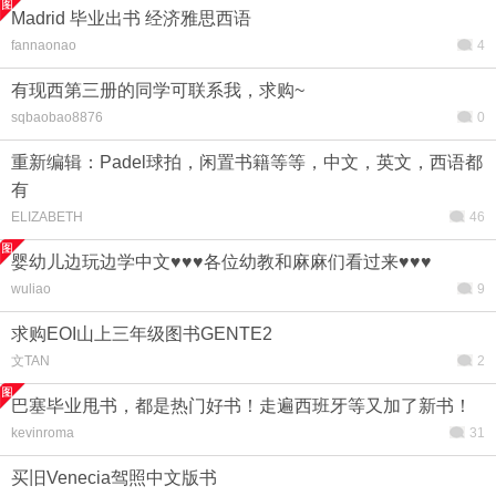
Madrid 毕业出书 经济雅思西语
fannaonao
4
有现西第三册的同学可联系我，求购~
sqbaobao8876
0
重新编辑：Padel球拍，闲置书籍等等，中文，英文，西语都
有
ELIZABETH
46
婴幼儿边玩边学中文♥♥♥各位幼教和麻麻们看过来♥♥♥
wuliao
9
求购EOI山上三年级图书GENTE2
文TAN
2
巴塞毕业甩书，都是热门好书！走遍西班牙等又加了新书！
kevinroma
31
买旧Venecia驾照中文版书