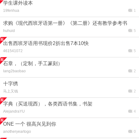
学生课外读本
19fenhua
1
求购《现代西班牙语第一册》《第二册》还有教学参考书
huhuid
5
出售西班牙语用书现价2折出售7本10快
461541072
5
石章，（定制，手工篆刻）
lang2baobao
2
十字绣
马上又钱
2
字典（买送现西），各类西语书集，书架
AlejandraYU
4
ONE 一个 很高兴见到你
anotheryeartogo
0