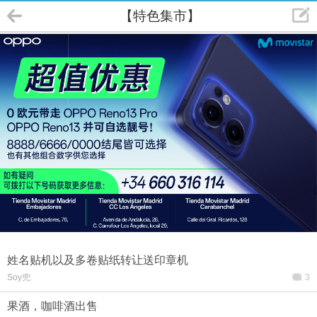
【特色集市】
姓名贴机以及多卷贴纸转让送印章机
Soy兜
3
果酒，咖啡酒出售