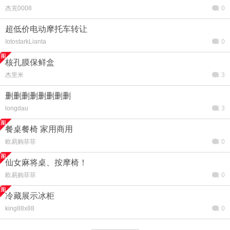
杰克0008
0
超低价电动摩托车转让
IotostarkLianta
0
核孔膜保鲜盒
杰里米
3
删删删删删删删删
longdau
3
餐桌餐椅 家用商用
欧易购菲菲
0
仙女麻将桌、按摩椅！
欧易购菲菲
0
冷藏展示冰柜
king88x88
0