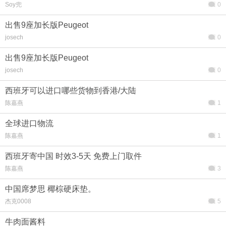
Soy兜
0
出售9座加长版Peugeot
josech
0
出售9座加长版Peugeot
josech
0
西班牙可以进口哪些货物到香港/大陆
陈嘉燕
1
全球进口物流
陈嘉燕
1
西班牙寄中国 时效3-5天 免费上门取件
陈嘉燕
3
中国席梦思 椰棕硬床垫。
杰克0008
5
牛肉面酱料