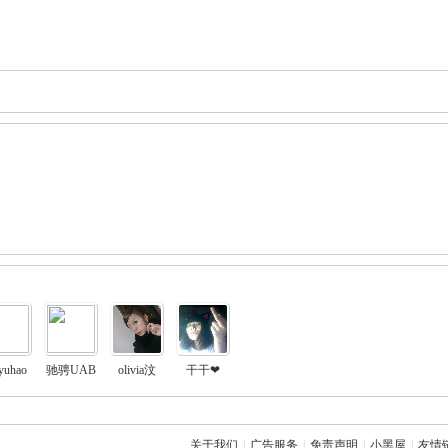
oyuhao
驰骋UAB
olivia汶
干干❤
关于我们
|
广告服务
|
免责声明
|
小黑屋
|
友情