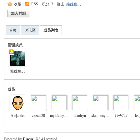
收藏
|
RSS
|
积分: 3
|
群主:
娃娃鱼儿
班
加入群组
首页
讨论区
成员列表
管理成员
娃娃鱼儿
牙
成员
Alejandro
zkztc520
mylifemyhome
hendryn
xiaomenyupk
影子727
le
华
Powered by
Discuz!
X3.4
Licensed