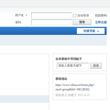
用户名
自动登录
找回密码
登录
密码
立即注册
快捷导航
在本群组中寻找帖子
搜索
群组地址
https://www.xihua.es/forum.php?
mod=group&fid=340
[
复制
]
娃娃鱼儿 创建于 2011-8-21