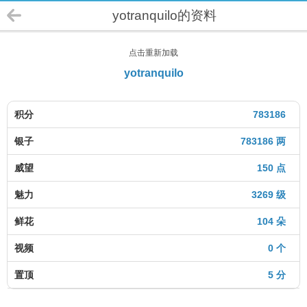
yotranquilo的资料
点击重新加载
yotranquilo
积分
783186
银子
783186 两
威望
150 点
魅力
3269 级
鲜花
104 朵
视频
0 个
置顶
5 分