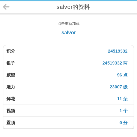
salvor的资料
点击重新加载
salvor
积分
24519332
银子
24519332 两
威望
96 点
魅力
23007 级
鲜花
11 朵
视频
1 个
置顶
0 分