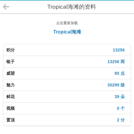
Tropical海滩的资料
点击重新加载
Tropical海滩
积分
13256
银子
13256 两
威望
85 点
魅力
30299 级
鲜花
39 朵
视频
0 个
置顶
2 分