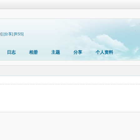
制]
[分享]
[RSS]
日志
相册
主题
分享
个人资料