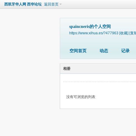
西班牙华人网 西华论坛
返回首页
spaincneris的个人空间
https://www.xihua.es/?477963
[收藏]
[复
空间首页
动态
记录
相册
没有可浏览的列表