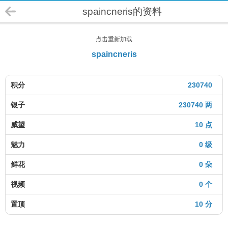
spaincneris的资料
点击重新加载
spaincneris
积分
230740
银子
230740 两
威望
10 点
魅力
0 级
鲜花
0 朵
视频
0 个
置顶
10 分