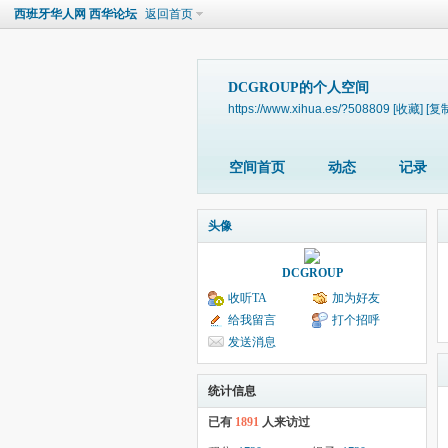
西班牙华人网 西华论坛
返回首页
DCGROUP的个人空间
https://www.xihua.es/?508809
[收藏]
[复
空间首页
动态
记录
头像
DCGROUP
收听TA
加为好友
给我留言
打个招呼
发送消息
统计信息
已有
1891
人来访过