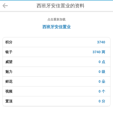
西班牙安佳置业的资料
点击重新加载
西班牙安佳置业
积分
3740
银子
3740 两
威望
0 点
魅力
0 级
鲜花
0 朵
视频
0 个
置顶
0 分