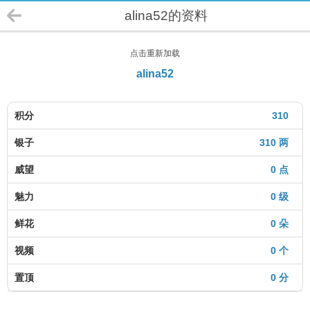
alina52的资料
点击重新加载
alina52
积分
310
银子
310 两
威望
0 点
魅力
0 级
鲜花
0 朵
视频
0 个
置顶
0 分