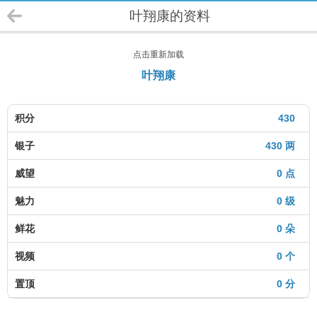
叶翔康的资料
点击重新加载
叶翔康
积分
430
银子
430 两
威望
0 点
魅力
0 级
鲜花
0 朵
视频
0 个
置顶
0 分