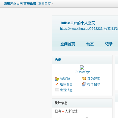
西班牙华人网 西华论坛
返回首页
JulissaOgr的个人空间
https://www.xihua.es/?562233
[收藏]
[复
空间首页
动态
记录
头像
JulissaOgr
收听TA
加为好友
给我留言
打个招呼
发送消息
统计信息
已有
--
人来访过