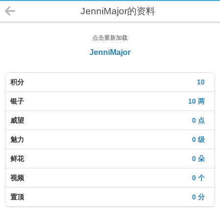
JenniMajor的资料
点击重新加载
JenniMajor
积分
10
银子
10 两
威望
0 点
魅力
0 级
鲜花
0 朵
视频
0 个
置顶
0 分