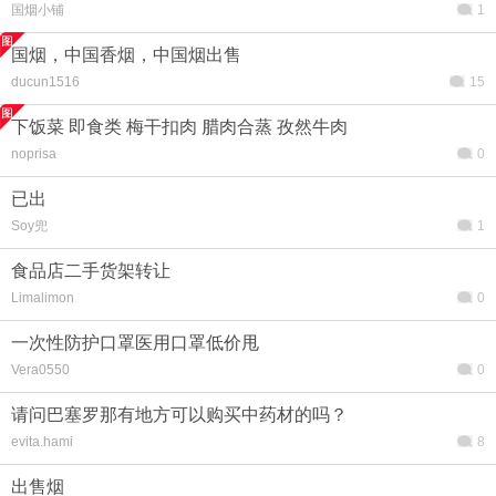
国烟小铺
1
国烟，中国香烟，中国烟出售
ducun1516
15
下饭菜 即食类 梅干扣肉 腊肉合蒸 孜然牛肉
noprisa
0
已出
Soy兜
1
食品店二手货架转让
Limalimon
0
一次性防护口罩医用口罩低价甩
Vera0550
0
请问巴塞罗那有地方可以购买中药材的吗？
evita.hami
8
出售烟