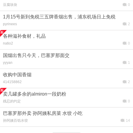
豆腐块块
0
1月15号新到免税三五牌香烟出售，浦东机场日上免税
pyrinees
2
各种滋补食材，礼品
natio2
0
国烟出售只今天，巴塞罗那面交
yyyan
1
收购中国香烟
414158862
2
卖几罐多余的almiron一段奶粉
残忍的约定
0
巴塞罗那外卖 孙阿姨私房菜 水饺 小吃
孙阿姨百馅水饺
14