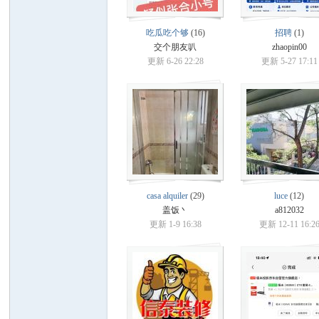
班
吃瓜吃个够
(16)
招聘
(1)
交个朋友叭
zhaopin00
更新 6-26 22:28
更新 5-27 17:11
牙
casa alquiler
(29)
luce
(12)
盖饭丶
a812032
更新 1-9 16:38
更新 12-11 16:2
华