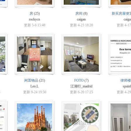
房
(25)
房间
(8)
新买房屋便
rockycn
caigan
caig
更新 5-6 15:48
更新 4-23 18:20
更新 4-17 
闲置物品
(21)
FOTO
(7)
律师楼
Leo.L
江湖行_madrid
spain
6
更新 9-24 19:50
更新 6-20 17:25
更新 4-29 