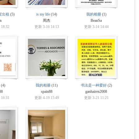
宜出租
(5)
is my life
(14)
我的相册
(1)
an
周杰
BeanSa
18:32
更新 3-16 14:13
更新 3-14 14:44
(4)
我的相册
(11)
书法是一种爱好
(2)
88
spain88
ganhairen2008
16:31
更新 4-19 15:49
更新 3-21 11:21