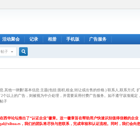
活动聚会
记录
相册
手机版
广告服务
帖子
搜
索
.其他一律删!基本信息:主题(包括:面积,租金,转让或出售的价格.) 联系人,联系方式.
了2个以上的广告，则被视为中介处理，并需要采用付费广告服务。如不遵守该项规定
帖子
在西华论坛推出了“认证企业”徽章。这一徽章旨在帮助用户快速识别值得信赖的企业
gal@xihua.es，我们的团队将尽快与您联系，完成审核和认证流程。同时，我们