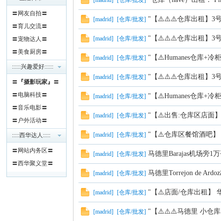
[
madrid
]
[
仓库/批发
]
〓网友自拍〓
"【⚠️⚠️⚠️仓库出租】3号线??
[
madrid
]
[
仓库/批发
]
〓育儿交流〓
"【⚠️⚠️⚠️仓库出租】3号线??
[
madrid
]
[
仓库/批发
]
〓宠物达人〓
〓美食厨房〓
"【⚠️Humanes仓库+
[
madrid
]
[
仓库/批发
]
::::::兴趣爱好::::::
"【⚠️⚠️⚠️仓库出租】3号线??
[
madrid
]
[
仓库/批发
]
〓
『摄影玩家』
〓
人
〓电脑科技〓
"【⚠️Humanes仓库+
[
madrid
]
[
仓库/批发
]
〓音乐电影〓
"【⚠️出售:仓库区店面
[
madrid
]
[
仓库/批发
]
〓户外活动〓
"【⚠️仓库区餐馆酒吧】 马德里Co
[
madrid
]
[
仓库/批发
]
:::::西华达人:::::
〓网站内务区〓
马德里Barajas机场旁
[
madrid
]
[
仓库/批发
]
〓西华聚义堂〓
马德里Torrejon de 
[
madrid
]
[
仓库/批发
]
"【⚠️店面/仓库出租】 华人
[
madrid
]
[
仓库/批发
]
网
"【⚠️⚠️⚠️马德里 小仓
[
madrid
]
[
仓库/批发
]