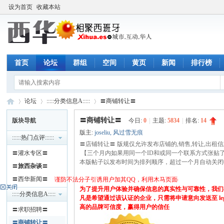
设为首页
收藏本站
首页
论坛
群组
空间
黄页
新闻
排行榜
论坛
:::::分类信息A:::::
〓商铺转让〓
〓商铺转让〓
版块导航
今日:
0
|
主题:
5834
|
排名:
14
版主:
joseliu
,
风过雪无痕
::::::热门点评::::::
西
»
›
〓店铺转让〓 版规仅允许发布店铺的,销售,转让,出租信息
›
〓灌水专区〓
【三个月内如果用同一个ID和或同一个联系方式张贴
本版帖子以发布时间为排列顺序，超过一个月自动关闭
〓
旅西杂谈
〓
〓西华新闻〓
谨防不法分子引诱用户加其QQ，利用木马页面(QQ空间)骗取qq密码
为了提升用户体验并确保信息的真实性与可靠性，我们
:::::分类信息A:::::
凡是希望通过该认证的企业，只需将申请意向发送至 le
高的品牌可信度，赢得用户的信任
〓求职招聘〓
〓商铺转让〓