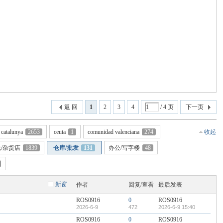
返 回
1
2
3
4
/ 4 页
下一页
catalunya
2653
ceuta
1
comunidad valenciana
274
收起
/杂货店
1839
仓库/批发
131
办公/写字楼
48
新窗
作者
回复/查看
最后发表
ROS0916
0
ROS0916
2026-6-9
472
2026-6-9 15:40
ROS0916
0
ROS0916