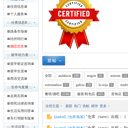
〓住宿信息〓
班
〓个人服务〓
:::::分类信息B:::::
〓跳蚤市场〓
〓结伴同行〓
〓
婚恋交友
〓
:::::留学动力港:::::
〓留学签证咨询〓
牙
〓留学生涯〓
全部
andalucia
240
aragon
41
asturias
12
〓西语交流〓
extremadura
17
galicia
28
la rioja
5
madr
:::::生存与发展:::::
餐馆/酒吧
2146
服装/鞋包店
455
首饰店
86
〓在商言商〓
〓侨民法律咨询〓
全部主题
最新
热门
热帖
精华
更多
〓生活实用问答〓
"仓库（nave）出租： 1. 地理位
[
madrid
]
[
仓库/批发
]
〓车行驾驶专版〓
华
:::::生活日常:::::
"仓库（nave）出租： Pinto