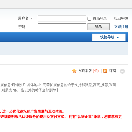
用户名
自动登录
找回密码
登录
密码
立即注册
快捷导航
收藏本版
(
45
)
|
订阅
 扩展信息:店铺照片.具体地址..完善扩展信息的给于支持和奖励,高亮,推荐,置顶
，则最先2条广告以外的帖子全部删除】
，进一步优化论坛的广告质量与互动体验。
会向您详细说明激活认证服务的费用及支付方式。 拥有“认证企业”徽章，您将享有更