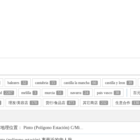
baleares
32
cantabria
15
castilla la mancha
66
castilla y leon
39
id
2287
melilla
3
murcia
51
navarra
24
pais vasco
38
百元
理发/美容店
170
货行/食品店
473
其它商店
232
生意合作
130
置： Pinto (Polígono Estación) C/Mi...
 (polígono estación) 离最近的华人批...