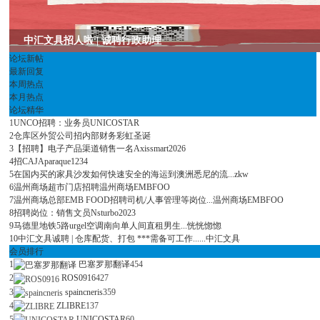
班
中汇文具招人啦 | 诚聘行政助理
论坛新帖
最新回复
本周热点
本月热点
论坛精华
1
UNCO招聘：业务员
UNICOSTAR
2
仓库区外贸公司招内部财务
彩虹圣诞
3
【招聘】电子产品渠道销售一名
Axissmart2026
4
招CAJA
paraque1234
牙
5
在国内买的家具沙发如何快速安全的海运到澳洲悉尼的流...
zkw
6
温州商场超市门店招聘
温州商场EMBFOO
7
温州商场总部EMB FOOD招聘司机/人事管理等岗位...
温州商场EMBFOO
8
招聘岗位：销售文员
Nsturbo2023
9
马德里地铁5路urgel空调南向单人间直租男生...
恍恍惚惚
10
中汇文具诚聘 | 仓库配货、打包 ***需备可工作......
中汇文具
会员排行
1
巴塞罗那翻译
454
2
ROS0916
427
3
spaincneris
359
4
ZLIBRE
137
华
5
UNICOSTAR
60