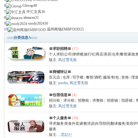
6
Glovap
48
7
中汇文具
36
8
almacen
31
9
ousdy2024
30
10
温州商场EMBFOOD
25
:::::分类信息A:::::
〓求职招聘〓
(17)
个人求职
|
公司
|
律师楼
|
旅行社
|
商店
|
美容
|
仓库
|
餐馆
|
家政
|
人
版主:
风过雪无痕
〓商铺转让〓
百元店
|
仓库
|
写字楼
|
餐馆/酒吧
|
服装/鞋包
|
首饰
|
理发
版主:
joseliu
,
风过雪无痕
〓住宿信息〓
(4)
招分租
|
求分租
|
招整租
|
求整租
|
招搭铺
|
找搭铺
|
版主:
风过雪无痕
〓个人服务〓
(18)
网
寻求服务
|
美食外卖
|
家教培训
|
向导陪同
|
翻译服务
|
美容护
服务
版主:
...莣記だ