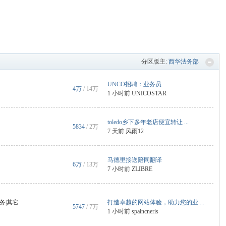
分区版主:
西华法务部
UNCO招聘：业务员
4万
/
14万
1 小时前
UNICOSTAR
toledo乡下多年老店便宜转让 ...
5834
/
2万
7 天前
风雨12
马德里接送陪同翻译
6万
/
13万
7 小时前
ZLIBRE
务
|
其它
打造卓越的网站体验，助力您的业 ...
5747
/
7万
1 小时前
spaincneris