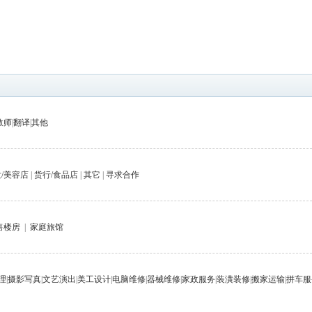
教师
|
翻译
|
其他
/美容店
|
货行/食品店
|
其它
|
寻求合作
售楼房
|
家庭旅馆
理
|
摄影写真
|
文艺演出
|
美工设计
|
电脑维修
|
器械维修
|
家政服务
|
装潢装修
|
搬家运输
|
拼车服