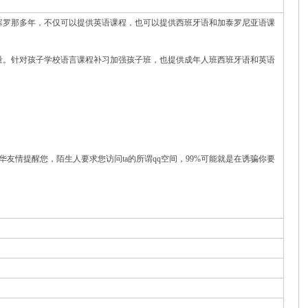
塞罗那多年，不仅可以提供英语课程，也可以提供西班牙语和加泰罗尼亚语课
量。针对孩子学校语言课程补习加强孩子班，也提供成年人班西班牙语和英语
华友情提醒您，陌生人要求您访问ta的所谓qq空间，99%可能就是在诱骗你要