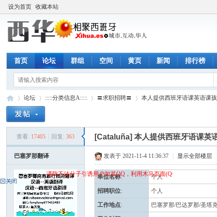
设为首页
收藏本站
首页
论坛
群组
空间
黄页
新闻
排行榜
论坛
:::::分类信息A:::::
〓求职招聘〓
本人提供西班牙语课英语课孩子
[Cataluña]
本人提供西班牙语课英
查看:
17405
|
回复:
363
西
»
›
›
›
巴塞罗那翻译
发表于 2021-11-4 11:36:37
|
显示全部楼层
谨防不法分子引诱用户加其QQ，利用木马页面(QQ空间)骗取qq密码
单位名称
:
个人
招聘职位
:
个人
工作地点
:
巴塞罗那/巴达罗那/圣塔