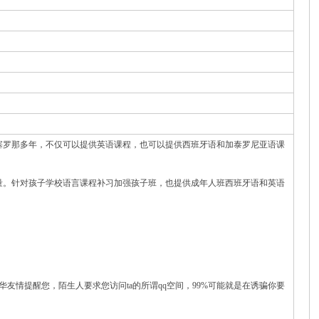
塞罗那多年，不仅可以提供英语课程，也可以提供西班牙语和加泰罗尼亚语课
量。针对孩子学校语言课程补习加强孩子班，也提供成年人班西班牙语和英语
华友情提醒您，陌生人要求您访问ta的所谓qq空间，99%可能就是在诱骗你要