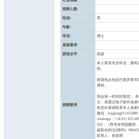
社会保险
:
招聘人数
:
性别
:
男
年龄
:
学历
:
博士
居留要求
:
西语水平
:
高级
人
本人英语专业毕业，拥有
程。
授课地点包括巴塞罗那市
课程。
我会第一时间回复您。 
注：请通过电子邮件或者
招聘要求
:
有意向者请联系本人发邮件到nih
微信：longlong611453489
whatsapp：+34 611 453 48
网
QQ：（西华友情提醒您，
盗取你的QQ密码）906450
联系人：崔老师