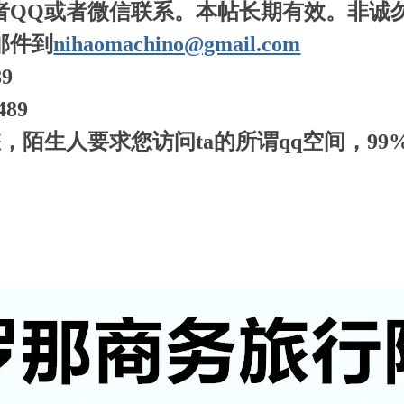
者QQ或者微信联系。本帖长期有效。非诚
邮件到
nihaomachino@gmail.com
89
489
，陌生人要求您访问ta的所谓qq空间，9