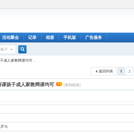
活动聚会
记录
相册
手机版
广告服务
帖子
搜
成人家教网课均可 ...
返回列表
1
2
索
语课孩子成人家教网课均可
[复制链接]
克罗马