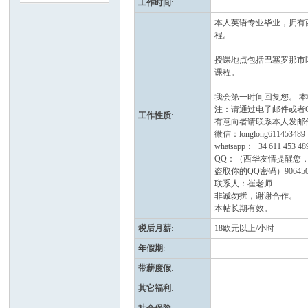
工作时间
:
本人英语专业毕业，拥有
班
程。
授课地点包括巴塞罗那市
课程。
我会第一时间回复您。 
注：请通过电子邮件或者
工作性质
:
有意向者请联系本人发邮件到nih
微信：longlong611453489
whatsapp：+34 611 453 48
QQ：（西华友情提醒您，
牙
盗取你的QQ密码）906450
联系人：崔老师
非诚勿扰，谢谢合作。
本帖长期有效。
税后月薪
:
18欧元以上/小时
年假期
:
带薪度假
:
其它福利
:
华