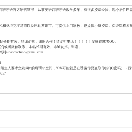
西班牙语官方语言证书，从事英语西班牙语教学多年，有很多授课经验。现今居住巴
区和圣塔克罗马市以及巴达罗那市。可提供上门家教，也提供小班授课。保证课程质
本帖长期有效。非诚勿扰，谢谢合作！请勿打电话！！！！！发微信或者QQ。
QQ或者微信联系。本帖长期有效。非诚勿扰。谢谢。
aomachino@gmail.com
9
陌生人要求您访问ta的所谓qq空间，99%可能就是在诱骗你要盗取你的QQ密码）（西
357