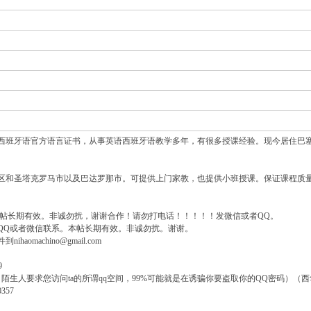
西班牙语官方语言证书，从事英语西班牙语教学多年，有很多授课经验。现今居住巴
区和圣塔克罗马市以及巴达罗那市。可提供上门家教，也提供小班授课。保证课程质
本帖长期有效。非诚勿扰，谢谢合作！请勿打电话！！！！！发微信或者QQ。
QQ或者微信联系。本帖长期有效。非诚勿扰。谢谢。
aomachino@gmail.com
9
陌生人要求您访问ta的所谓qq空间，99%可能就是在诱骗你要盗取你的QQ密码）（西
357