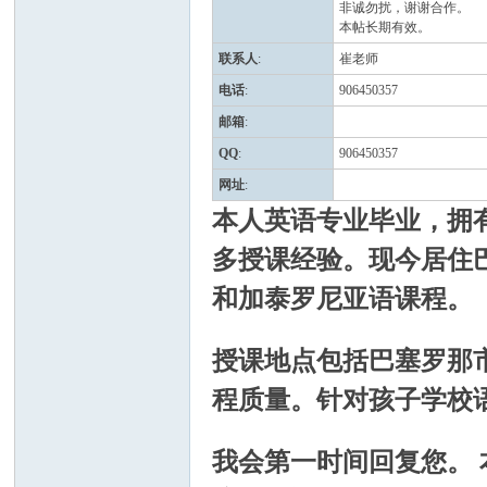
非诚勿扰，谢谢合作。
本帖长期有效。
联系人
:
崔老师
电话
:
906450357
邮箱
:
QQ
:
906450357
西
网址
:
本人英语专业毕业，拥
多授课经验。现今居住
和加泰罗尼亚语课程。
授课地点包括巴塞罗那
华
程质量。针对孩子学校
我会第一时间回复您。