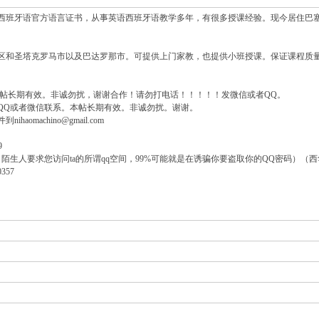
西班牙语官方语言证书，从事英语西班牙语教学多年，有很多授课经验。现今居住巴
区和圣塔克罗马市以及巴达罗那市。可提供上门家教，也提供小班授课。保证课程质
本帖长期有效。非诚勿扰，谢谢合作！请勿打电话！！！！！发微信或者QQ。
QQ或者微信联系。本帖长期有效。非诚勿扰。谢谢。
aomachino@gmail.com
9
陌生人要求您访问ta的所谓qq空间，99%可能就是在诱骗你要盗取你的QQ密码）（西
357