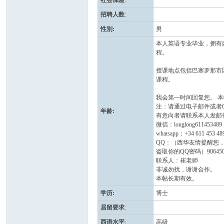
社会保险
:
招聘人数
:
性别
:
男
本人英语专业毕业，拥有
程。
授课地点包括巴塞罗那市
课程。
人
我会第一时间回复您。 
注：请通过电子邮件或者
年龄
:
有意向者请联系本人发邮件到nih
微信：longlong611453489
whatsapp：+34 611 453 48
QQ：（西华友情提醒您，
盗取你的QQ密码）906450
联系人：崔老师
非诚勿扰，谢谢合作。
本帖长期有效。
学历
:
博士
网
居留要求
:
西语水平
:
高级