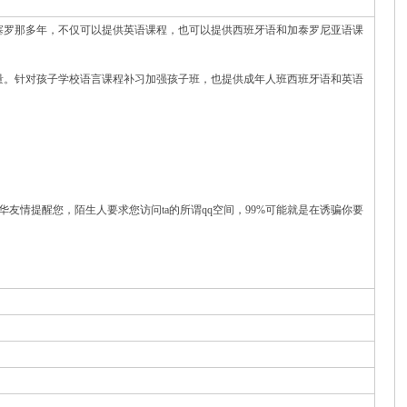
塞罗那多年，不仅可以提供英语课程，也可以提供西班牙语和加泰罗尼亚语课
量。针对孩子学校语言课程补习加强孩子班，也提供成年人班西班牙语和英语
华友情提醒您，陌生人要求您访问ta的所谓qq空间，99%可能就是在诱骗你要