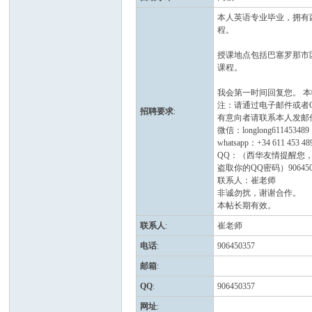
本人英语专业毕业，拥有
程。
授课地点包括巴塞罗那市
课程。
我会第一时间回复您。 
西
注：请通过电子邮件或者
招聘要求
:
有意向者请联系本人发邮件到nih
微信：longlong611453489
whatsapp：+34 611 453 48
QQ：（西华友情提醒您，
盗取你的QQ密码）906450
联系人：崔老师
非诚勿扰，谢谢合作。
本帖长期有效。
联系人
:
崔老师
华
电话
:
906450357
邮箱
:
QQ
:
906450357
网址
: