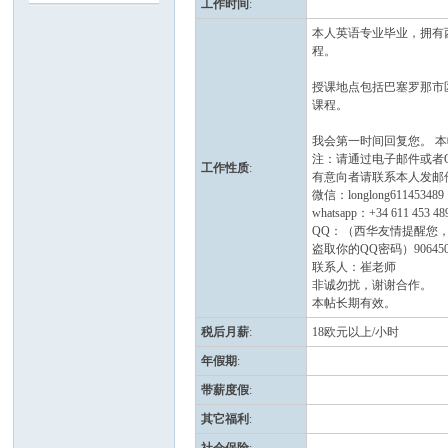
工作时间
:
本人英语专业毕业，拥有
班
程。
授课地点包括巴塞罗那市
课程。
我会第一时间回复您。 
注：请通过电子邮件或者
工作性质
:
有意向者请联系本人发邮件到nih
微信：longlong611453489
whatsapp：+34 611 453 48
QQ：（西华友情提醒您，
牙
盗取你的QQ密码）906450
联系人：崔老师
非诚勿扰，谢谢合作。
本帖长期有效。
税后月薪
:
18欧元以上/小时
年假期
:
带薪度假
:
其它福利
:
华