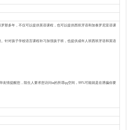
塞罗那多年，不仅可以提供英语课程，也可以提供西班牙语和加泰罗尼亚语课
量。针对孩子学校语言课程补习加强孩子班，也提供成年人班西班牙语和英语
华友情提醒您，陌生人要求您访问ta的所谓qq空间，99%可能就是在诱骗你要