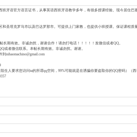
西班牙语官方语言证书，从事英语西班牙语教学多年，有很多授课经验。现今居住巴
区和圣塔克罗马市以及巴达罗那市。可提供上门家教，也提供小班授课。保证课程质
本帖长期有效。非诚勿扰，谢谢合作！请勿打电话！！！！！发微信或者QQ。
QQ或者微信联系。本帖长期有效。非诚勿扰。谢谢。
aomachino@gmail.com
9
陌生人要求您访问ta的所谓qq空间，99%可能就是在诱骗你要盗取你的QQ密码）（西
357