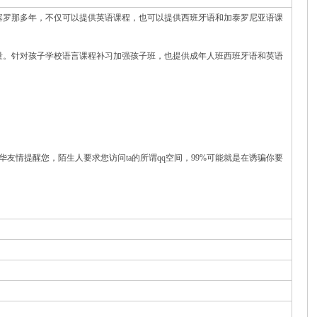
塞罗那多年，不仅可以提供英语课程，也可以提供西班牙语和加泰罗尼亚语课
量。针对孩子学校语言课程补习加强孩子班，也提供成年人班西班牙语和英语
华友情提醒您，陌生人要求您访问ta的所谓qq空间，99%可能就是在诱骗你要