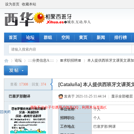
设为首页
收藏本站
首页
论坛
群组
空间
黄页
新闻
排行榜
论坛
:::::分类信息A:::::
〓求职招聘〓
本人提供西班牙文课英文课加泰
[Cataluña]
本人提供西班牙文课英
查看:
17308
|
回复:
374
西
»
›
›
›
巴塞罗那翻译
发表于 2021-11-25 11:44:14
|
显示全部楼层
谨防不法分子引诱用户加其QQ，利用木马页面(QQ空间)骗取qq密码
单位名称
:
个人
招聘职位
:
个人
工作地点
:
巴塞罗那/网课