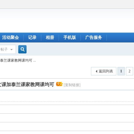
活动聚会
记录
相册
手机版
广告服务
帖子
搜
兰课家教网课均可 ...
返回列表
1
2
索
文课加泰兰课家教网课均可
[复制链接]