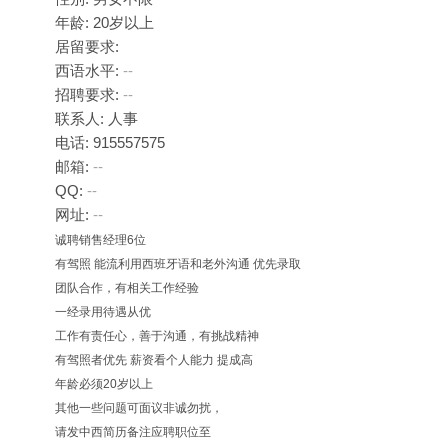
年龄: 20岁以上
居留要求:
西语水平:
--
招聘要求:
--
联系人: 人事
电话: 915557575
邮箱:
--
QQ:
--
网址:
--
诚聘销售经理6位
有驾照 能流利用西班牙语和老外沟通 优先录取
团队合作，有相关工作经验
一经录用待遇从优
工作有责任心，善于沟通，有挑战精神
有驾照者优先 薪资看个人能力 提成高
年龄必须20岁以上
其他一些问题可面议非诚勿扰，
请发中西简历备注应聘职位至