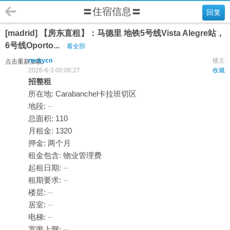
〓住宿信息〓
回复
[madrid] 【房东直租】：马德里 地铁5号线Vista Alegre站，
6号线Oporto...
看全部
rockycn
楼主
点击重新加载
2026-6-3 00:06:27
收藏
招整租
所在地: Carabanchel卡拉班切区
地段:
--
总面积: 110
月租金: 1320
押金: 两个月
租金包含: 物业管理费
起租日期:
--
租期要求:
--
楼层:
--
居室:
--
电梯:
--
宽带上网:
--