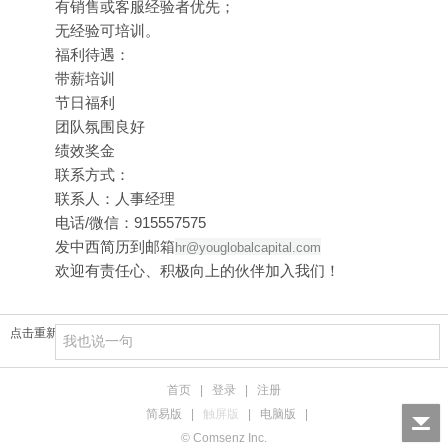
有销售或客服经验者优先；
无经验可培训。
福利待遇：
带薪培训
节日福利
团队氛围良好
绩效奖金
联系方式：
联系人：人事经理
电话/微信：915557575
发中西简历到邮箱
hr@youglobalcapital.com
欢迎有责任心、积极向上的伙伴加入我们！
点击重新加载
首页
|
登录
|
注册
简易版
|
触屏版
|
电脑版
|
© Comsenz Inc.