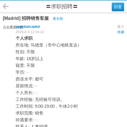
〓求职招聘〓
回复
[Madrid] 招聘销售客服
看全部
yoglobalcapital
楼主
点击重新加载
2026-6-4 12:54:42
收藏
个人求职
所在地: 马德里（市中心地铁直达）
性别: 不限
年龄: 18岁以上
籍贯: 不限
学历:
--
西语水平: 都可
居留情况:
--
个人所长:
--
工作经验: 无经验可培训。
工作时间: 9:00-19:00，午休2小时
求职范围: 销售
待遇要求:
--
联系人: 人事经理