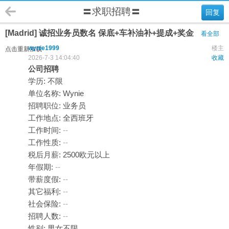
〓求职招聘〓
回复
[Madrid] 诚招业务员数名 保底+车补油补+提成+奖金
看全部
wynie1999
楼主
点击重新加载
2026-7-3 14:04:40
收藏
公司招聘
学历: 不限
单位名称: Wynie
招聘职位: 业务员
工作地点: 全西班牙
工作时间:
--
工作性质:
--
税后月薪: 2500欧元以上
年假期:
--
带薪度假:
--
其它福利:
--
社会保险:
--
招聘人数:
--
性别: 男女不限