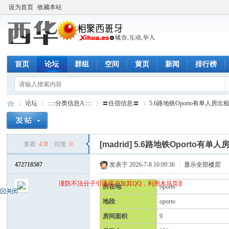
设为首页
收藏本站
首页
论坛
群组
空间
黄页
新闻
排行榜
论坛
:::::分类信息A:::::
〓住宿信息〓
5.6路地铁Oporto有单人房出
[madrid]
5.6路地铁Oporto有单人
查看:
438
|
回复:
0
西
»
›
›
›
472718507
发表于 2026-7-8 10:09:36
|
显示全部楼层
谨防不法分子引诱用户加其QQ，利用木马页面(QQ空间)骗取qq密
所在地
:
oporto
地段
:
oporto
房间面积
:
9