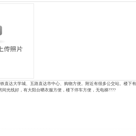
路地铁直达大学城、五路直达市中心、购物方便。附近有很多公交站。楼下有merc
静，干净，房间光线好，有大阳台晒衣服方便，楼下停车方便，无电梯????