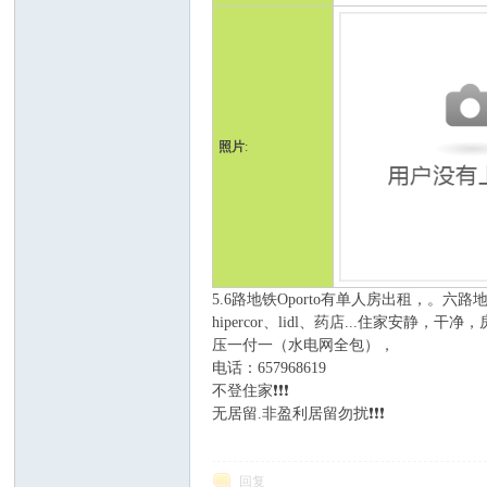
照片
:
人
5.6路地铁Oporto有单人房出租，。六
hipercor、lidl、药店...住家安
压一付一（水电网全包），
电话：657968619
不登住家❗️❗️❗️
无居留.非盈利居留勿扰❗️❗️❗️
网
回复