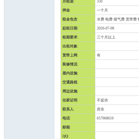
月租金
:
350
押金
:
一个月
班
租金包含
:
水费 电费 煤气费 宽带费
起租日期
:
2026-07-08
租期要求
:
三个月以上
出租对象
:
宽带上网
:
有
装修情况
:
屋内设施
:
牙
交通路线
:
周边设施
:
住家证明
:
不提供
联系人
:
房东
电话
:
657968619
邮箱
:
QQ
:
华