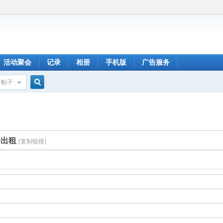
活动聚会
记录
相册
手机版
广告服务
帖子
搜
租
索
房出租
[复制链接]
码