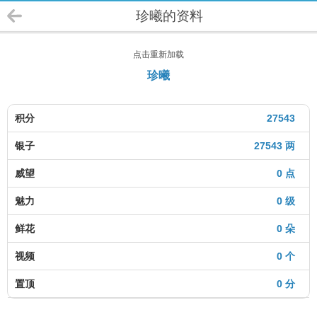
珍曦的资料
点击重新加载
珍曦
积分
27543
银子
27543 两
威望
0 点
魅力
0 级
鲜花
0 朵
视频
0 个
置顶
0 分