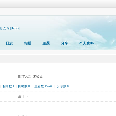
制]
[分享]
[RSS]
日志
相册
主题
分享
个人资料
邮箱状态
未验证
|
相册数 1
|
回帖数 0
|
主题数 15744
|
分享数 0
生日
-