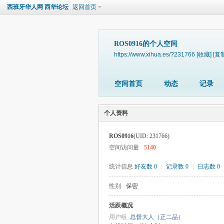
西班牙华人网 西华论坛
返回首页
ROS0916的个人空间
https://www.xihua.es/?231766
[收藏]
[复
空间首页
动态
记录
个人资料
ROS0916
(UID: 231766)
空间访问量
5140
统计信息
好友数 0
|
记录数 0
|
日志数 0
性别
保密
活跃概况
用户组
总督大人（正二品）