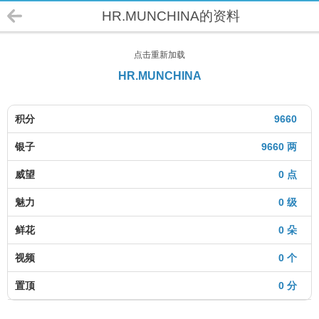
HR.MUNCHINA的资料
点击重新加载
HR.MUNCHINA
积分
9660
银子
9660 两
威望
0 点
魅力
0 级
鲜花
0 朵
视频
0 个
置顶
0 分