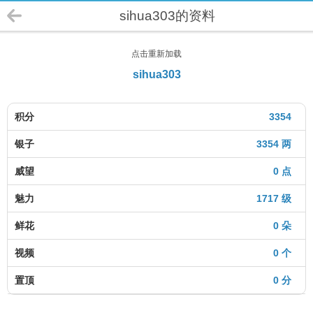
sihua303的资料
点击重新加载
sihua303
积分
3354
银子
3354 两
威望
0 点
魅力
1717 级
鲜花
0 朵
视频
0 个
置顶
0 分