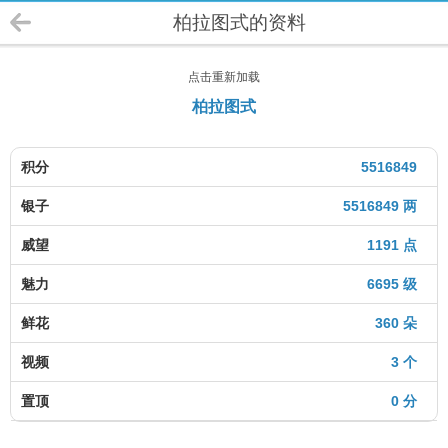
柏拉图式的资料
点击重新加载
柏拉图式
积分
5516849
银子
5516849 两
威望
1191 点
魅力
6695 级
鲜花
360 朵
视频
3 个
置顶
0 分