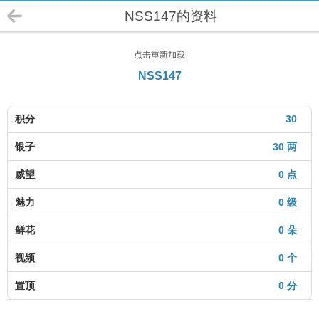
NSS147的资料
点击重新加载
NSS147
积分
30
银子
30 两
威望
0 点
魅力
0 级
鲜花
0 朵
视频
0 个
置顶
0 分