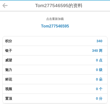
Tom277546595的资料
点击重新加载
Tom277546595
积分
340
银子
340 两
威望
0 点
魅力
0 级
鲜花
0 朵
视频
0 个
置顶
0 分