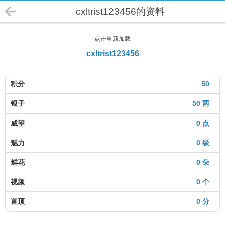
cxltrist123456的资料
点击重新加载
cxltrist123456
积分
50
银子
50 两
威望
0 点
魅力
0 级
鲜花
0 朵
视频
0 个
置顶
0 分