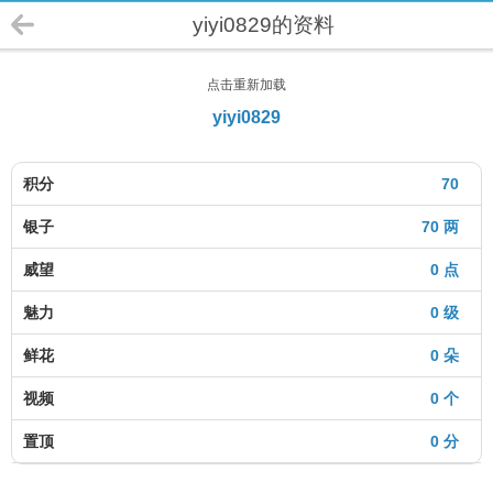
yiyi0829的资料
点击重新加载
yiyi0829
积分
70
银子
70 两
威望
0 点
魅力
0 级
鲜花
0 朵
视频
0 个
置顶
0 分