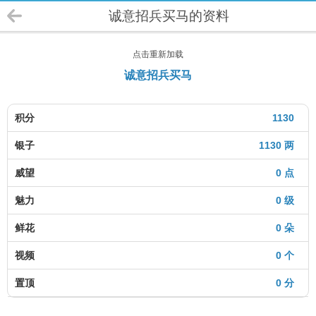
诚意招兵买马的资料
点击重新加载
诚意招兵买马
积分
1130
银子
1130 两
威望
0 点
魅力
0 级
鲜花
0 朵
视频
0 个
置顶
0 分