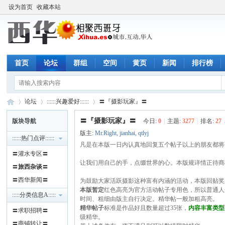
设为首页
收藏本站
首页
论坛
群组
空间
黄页
新闻
排行榜
论坛
::::::兴趣爱好::::::
〓『摄影玩家』〓
〓『摄影玩家』〓
版块导航
今日:
0
|
主题:
3277
|
排名:
27
版主:
Mr.Right
,
jianhai
,
qtlyj
::::::热门点评::::::
西
»
›
凡是在本版一日内认真地回复五个帖子以上的朋友都将
›
〓灌水专区〓
让我们用自己的手，点缀世界的心。本版规详情正待商
〓
旅西杂谈
〓
〓西华新闻〓
为鼓励大家活跃摄影这种富有内涵的活动，本版回贴奖
本版暂定
红色高亮为官方活动帖子专用色，所以普通人
:::::分类信息A:::::
时间、粗细由版主自行决定。精华帖一般加粗高亮。
精华帖子
标准是作品好且数量超过35张，
内容丰富类型
〓求职招聘〓
级精华。
〓商铺转让〓