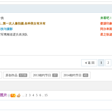
个挑
来看吧！
n归来...第一次人像拍摄,各种美女有木有
婺源印象
科技与摄影
阿尔卑斯
空军鹰雕巡逻兵表演队
星之轨迹
返 回
1
2
原创作品
1739
2013相约节日
37
2014相约节日
45
小呆照片
...
2
3
4
5
6
..
15