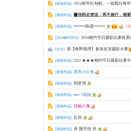
2014新年红包帖。一如既往每
[
原创作品
]
▉张郎总管说：再不旅行，都要老了！
[
原创作品
]
≈≈≈≈≈轨迹≈≈≈≈≈
[
原创作品
]
-
[
2014相约节日摄影比赛投
[
2014相约节日
]
请【唯野视堺】参加友谊摄影大赛
[
讨论
]
□□□ ★★★相约节日摄影比赛
[
原创作品
]
爱死小白兔
[
原创作品
]
鸽坚强
[
原创作品
]
nex 5试拍
[
原创作品
]
轻触人像
[
原创作品
]
乱拍
[
原创作品
]
井 随手拍 井
[
原创作品
]