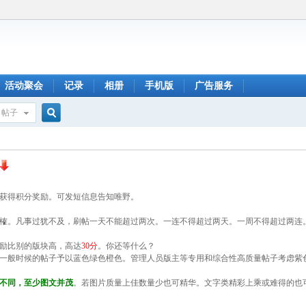
活动聚会
记录
相册
手机版
广告服务
帖子
搜
索
获得积分奖励。可发短信息告知唯野。
榷。凡事过犹不及，刷帖一天不能超过两次。一连不得超过两天。一周不得超过两连
励比别的版块高，高达
30分
。你还等什么？
一般时候的帖子予以蓝色绿色橙色。管理人员版主等专用和综合性高质量帖子考虑紫
不同，至少图文并茂
。若图片质量上佳数量少也可精华。文字类精彩上乘或难得的也