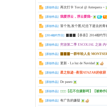
再次打卡 Torcal @ Antequera ~
[
原创作品
]
我爱浮云，浮云爱我~
[
原创作品
]
论
冒个泡,发个图,纪念下逝去的青
[
原创作品
]
▉▉▉【恭喜】2014相约
[
2014相约节日
]
穷游第二季 ESCOLIAL 之旅
[
原创作品
]
▉▉▉一群年轻人去 MONTSE
[
原创作品
]
更新 - La luz de Navidad
[
原创作品
]
坛
星之轨迹--夜宿ATAZAR的收获
[
原创作品
]
De paseo
[
原创作品
]
□□□【忍不住摄影呵】【被称
[
原创作品
]
有广告的嫌疑
[
原创作品
]