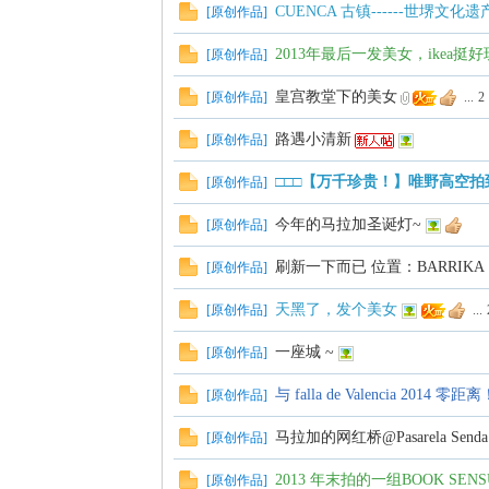
CUENCA 古镇------世堺文化遗
[
原创作品
]
2013年最后一发美女，ikea挺好
[
原创作品
]
皇宫教堂下的美女
[
原创作品
]
...
2
路遇小清新
[
原创作品
]
西
□□□【万千珍贵！】唯野高空
[
原创作品
]
今年的马拉加圣诞灯~
[
原创作品
]
刷新一下而已 位置：BARRIK
[
原创作品
]
天黑了，发个美女
[
原创作品
]
...
一座城 ~
[
原创作品
]
华
与 falla de Valencia 2014 零
[
原创作品
]
马拉加的网红桥@Pasarela Senda Lit
[
原创作品
]
2013 年末拍的一组BOOK SEN
[
原创作品
]