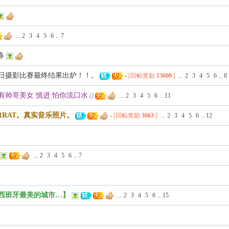
...
2
3
4
5
6
..
7
春
节日摄影比赛最终结果出炉！！。
-
[回帖奖励
13600
]
...
2
3
4
5
6
..
8
 内有帅哥美女 慎进 怕你流口水
...
2
3
4
5
6
..
11
RRAT。真实音乐照片。
-
[回帖奖励
3663
]
...
2
3
4
5
6
..
12
...
2
3
4
5
6
..
7
作西班牙最美的城市…】
...
2
3
4
5
6
..
15