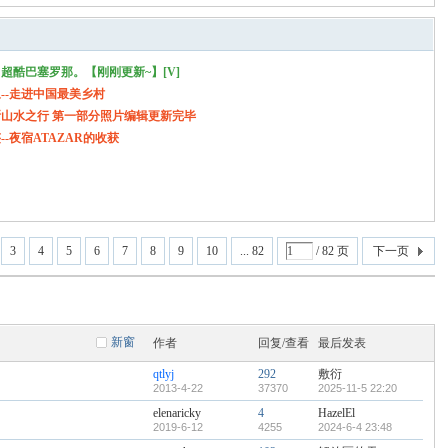
超酷巴塞罗那。【刚刚更新~】[V]
--走进中国最美乡村
山水之行 第一部分照片编辑更新完毕
--夜宿ATAZAR的收获
3
4
5
6
7
8
9
10
... 82
/ 82 页
下一页
新窗
作者
回复/查看
最后发表
qtlyj
292
敷衍
2013-4-22
37370
2025-11-5 22:20
elenaricky
4
HazelEl
2019-6-12
4255
2024-6-4 23:48