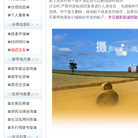
若上述条件有一项不满足则可以酌情限时精华。
讨论时,严禁对发帖或回复者进行人身攻击 ，在跟帖
〓住宿信息〓
选择。对于版主删除，移动帖子或者某些操作，如果你
班
〓个人服务〓
尽量帮助朋友们编辑好所发的帖子。
并且摄影版诚招版
:::::分类信息B:::::
〓跳蚤市场〓
〓结伴同行〓
〓
婚恋交友
〓
:::::留学动力港:::::
〓留学签证咨询〓
牙
〓留学生涯〓
〓西语交流〓
:::::生存与发展:::::
〓在商言商〓
〓侨民法律咨询〓
〓生活实用问答〓
〓车行驾驶专版〓
华
:::::生活日常:::::