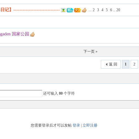
黎日记】------------------------------
...
2
3
4
5
6
..
20
gaden 国家公园
下一页 »
返 回
1
2
还可输入
80
个字符
您需要登录后才可以发帖
登录
|
立即注册