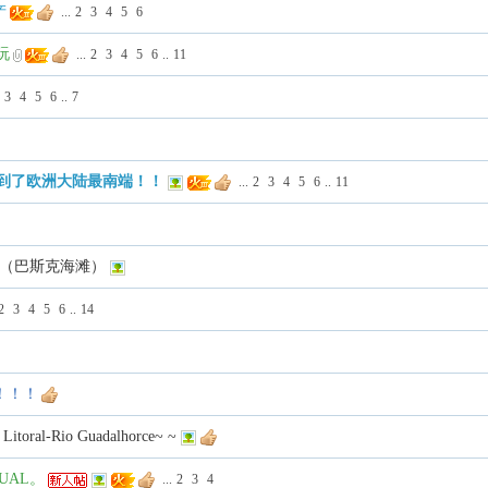
产
...
2
3
4
5
6
玩
...
2
3
4
5
6
..
11
3
4
5
6
..
7
拍到了欧洲大陆最南端！！
...
2
3
4
5
6
..
11
A （巴斯克海滩）
2
3
4
5
6
..
14
距离！！！
oral-Rio Guadalhorce~ ~
SUAL。
...
2
3
4