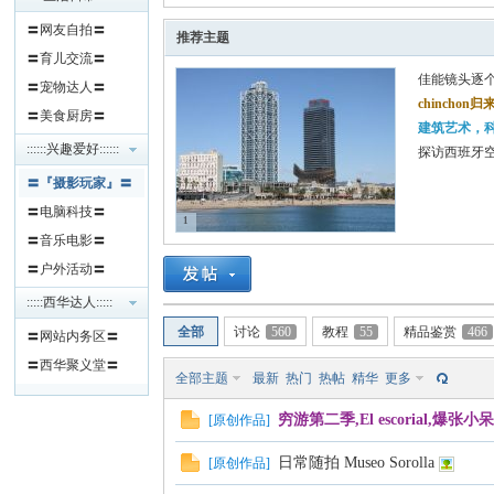
〓网友自拍〓
推荐主题
〓育儿交流〓
佳能镜头逐
〓宠物达人〓
chincho
〓美食厨房〓
建筑艺术，
::::::兴趣爱好::::::
探访西班牙
〓
『摄影玩家』
〓
人
〓电脑科技〓
1
〓音乐电影〓
〓户外活动〓
:::::西华达人:::::
全部
讨论
560
教程
55
精品鉴赏
466
〓网站内务区〓
〓西华聚义堂〓
全部主题
最新
热门
热帖
精华
更多
穷游第二季,El escorial,爆张
[
原创作品
]
网
日常随拍 Museo Sorolla
[
原创作品
]