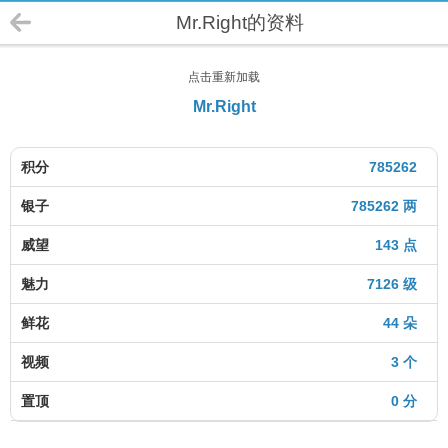
Mr.Right的资料
点击重新加载
Mr.Right
积分
785262
银子
785262 两
威望
143 点
魅力
7126 级
鲜花
44 朵
视频
3 个
置顶
0 分