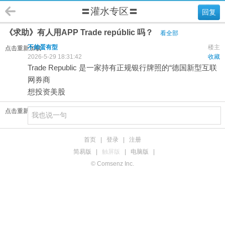
〓灌水专区〓
回复
《求助》有人用APP Trade repúblic 吗？
看全部
不帅蛋有型
楼主
点击重新加载
2026-5-29 18:31:42
收藏
Trade Republic 是一家持有正规银行牌照的“德国新型互联
网券商
想投资美股
点击重新加载
首页
|
登录
|
注册
简易版
|
触屏版
|
电脑版
|
© Comsenz Inc.