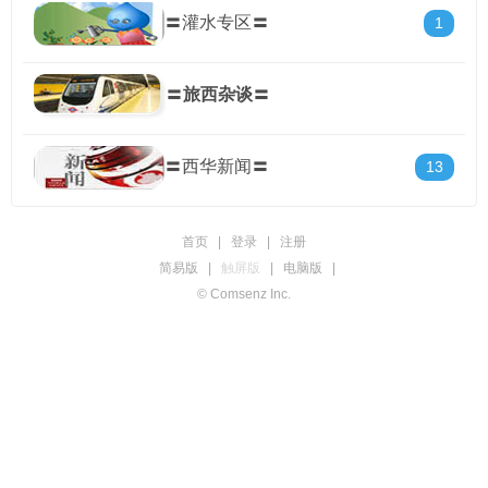
〓灌水专区〓
1
〓
旅西杂谈
〓
〓西华新闻〓
13
首页
|
登录
|
注册
简易版
|
触屏版
|
电脑版
|
© Comsenz Inc.