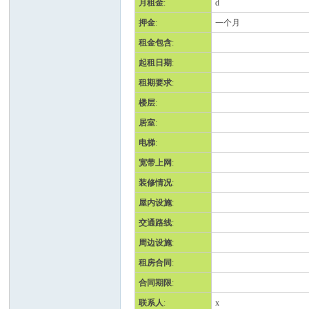
月租金
:
d
押金
:
一个月
班
租金包含
:
起租日期
:
租期要求
:
楼层
:
居室
:
电梯
:
宽带上网
:
牙
装修情况
:
屋内设施
:
交通路线
:
周边设施
:
租房合同
:
合同期限
:
联系人
:
x
华