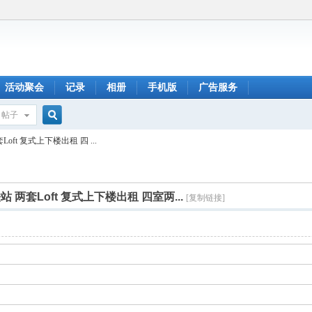
活动聚会
记录
相册
手机版
广告服务
帖子
搜
套Loft 复式上下楼出租 四 ...
索
地铁站 两套Loft 复式上下楼出租 四室两...
[复制链接]
码