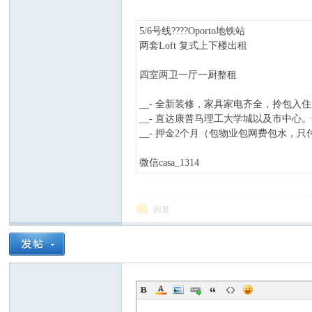
5/6号线????Oporto地铁站
两套Loft 复式上下楼出租
四室两卫一厅一厨整租
西
__- 全新装修，家具家电齐全，拎包入住，
__- 直达康普马理工大学城以及市中
__- 押金2个月（包物业包网费包水，只
微信casa_1314
回复
华