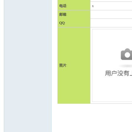
电话
:
x
邮箱
:
QQ
:
人
照片
:
网