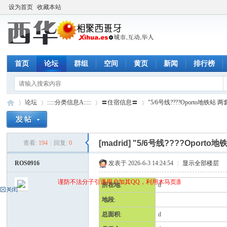
设为首页
收藏本站
首页
论坛
群组
空间
黄页
新闻
排行榜
论坛
:::::分类信息A:::::
〓住宿信息〓
"5/6号线????Oporto地铁站 两
[madrid]
"5/6号线????Oporto
查看:
194
|
回复:
0
西
»
›
›
›
ROS0916
发表于 2026-6-3 14:24:54
|
显示全部楼层
谨防不法分子引诱用户加其QQ，利用木马页面(QQ空间)骗取qq密
所在地
:
d
地段
:
总面积
:
d