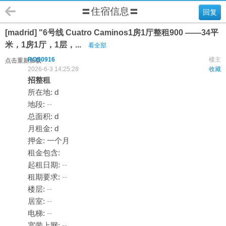
〓住宿信息〓
回复
[madrid] "6号线 Cuatro Caminos1房1厅整租900 ——34平
米，1房1厅，1层，...
看全部
ROS0916
楼主
点击重新加载
2026-6-3 14:25:28
收藏
招整租
所在地: d
地段:
--
总面积: d
月租金: d
押金: 一个月
租金包含:
起租日期:
--
租期要求:
--
楼层:
--
居室:
--
电梯:
--
宽带上网:
--