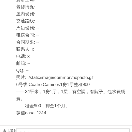
装修情况:
--
屋内设施:
--
交通路线:
--
周边设施:
--
租房合同:
--
合同期限:
--
联系人: x
电话: x
邮箱:
--
QQ:
--
照片: ./static/image/common/nophoto.gif
6号线 Cuatro Caminos1房1厅整租900
——34平米，1房1厅，1层，有空調，有院子。包水費網
費。
——租金900，押金1个月。
微信casa_1314
点击重新加载