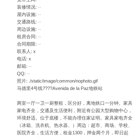
装修情况:
--
屋内设施:
--
交通路线:
--
周边设施:
--
租房合同:
--
合同期限:
--
联系人: x
电话: x
邮箱:
--
QQ:
--
照片: ./static/image/common/nophoto.gif
马德里4号线????Avenida de la Paz地铁站
两室一厅一卫一厨整租，区分好，离地铁口一分钟。家具
家电齐全，交通及生活便利，附近有公园大型购物中心，
环境舒适。位于底楼，不能办理住家证明。家具家电齐全
（冰箱、洗衣机、热水器、）周边：超市、商场、学校、
医院齐全，生活方便，租金1300，押金两个月，即日起