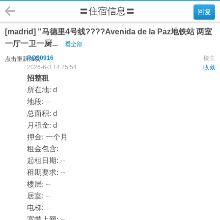
〓住宿信息〓
回复
[madrid] "马德里4号线????Avenida de la Paz地铁站 两室
一厅一卫一厨...
看全部
ROS0916
楼主
点击重新加载
2026-6-3 14:25:54
收藏
招整租
所在地: d
地段:
--
总面积: d
月租金: d
押金: 一个月
租金包含:
起租日期:
--
租期要求:
--
楼层:
--
居室:
--
电梯:
--
宽带上网:
--