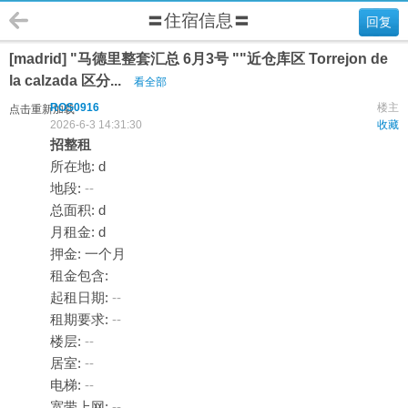
〓住宿信息〓
回复
[madrid] "马德里整套汇总 6月3号 ""近仓库区 Torrejon de
la calzada 区分...
看全部
ROS0916
楼主
点击重新加载
2026-6-3 14:31:30
收藏
招整租
所在地: d
地段:
--
总面积: d
月租金: d
押金: 一个月
租金包含:
起租日期:
--
租期要求:
--
楼层:
--
居室:
--
电梯:
--
宽带上网:
--