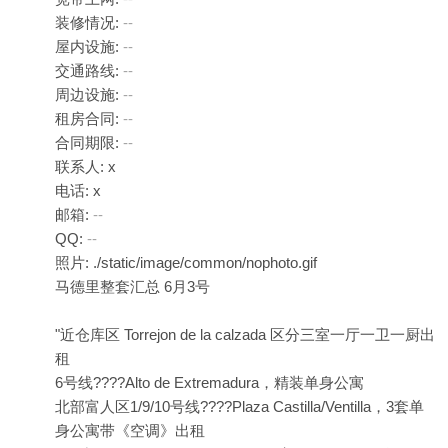
装修情况:
--
屋内设施:
--
交通路线:
--
周边设施:
--
租房合同:
--
合同期限:
--
联系人: x
电话: x
邮箱:
--
QQ:
--
照片: ./static/image/common/nophoto.gif
马德里整套汇总 6月3号
"近仓库区 Torrejon de la calzada 区分三室一厅一卫一厨出
租
6号线????Alto de Extremadura，精装单身公寓
北部富人区1/9/10号线????Plaza Castilla/Ventilla，3套单
身公寓带《空调》出租