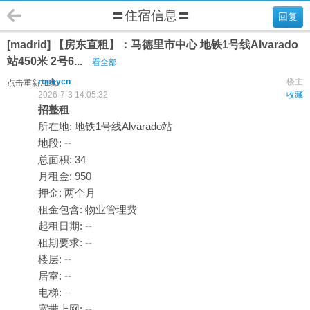
〓住宿信息〓
回复
[madrid] 【房东直租】：马德里市中心 地铁1号线Alvarado
站450米 2号6...
看全部
rockycn
楼主
点击重新加载
2026-7-3 14:05:32
收藏
招整租
所在地: 地铁1号线Alvarado站
地段:
--
总面积: 34
月租金: 950
押金: 两个月
租金包含: 物业管理费
起租日期:
--
租期要求:
--
楼层:
--
居室:
--
电梯:
--
宽带上网:
--