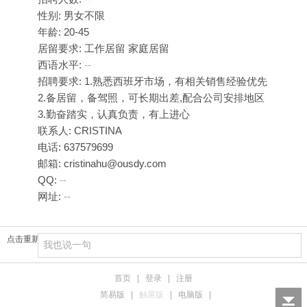
性别: 男女不限
年龄: 20-45
居留要求: 工作居留 家庭居留
西语水平:
--
招聘要求: 1.熟悉西班牙市场，有相关销售经验优先
2.备居留，备驾照，可长期出差,配合公司安排地区
3.勤奋踏实，认真负责，有上进心
联系人: CRISTINA
电话: 637579699
邮箱: cristinahu@ousdy.com
QQ:
--
网址:
--
点击重新加载
首页
|
登录
|
注册
简易版
|
触屏版
|
电脑版
|