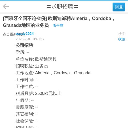
〓求职招聘〓
回复
[西班牙全国不论省份] 欧斯迪诚聘Almeria，Cordoba，
Granada地区的业务员
看全部
ousdy2024
楼主
点击重新加载
2026-7-8 10:40:57
收藏
公司招聘
学历:
--
单位名称: 欧斯迪玩具
招聘职位: 业务员
工作地点: Almeria，Cordova，Granada
工作时间:
--
工作性质:
--
税后月薪: 2500欧元以上
年假期:
--
带薪度假:
--
其它福利:
--
社会保险:
--
招聘人数:
--