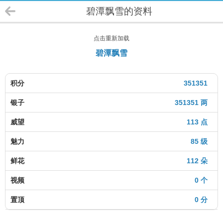
碧潭飘雪的资料
点击重新加载
碧潭飘雪
积分
351351
银子
351351 两
威望
113 点
魅力
85 级
鲜花
112 朵
视频
0 个
置顶
0 分