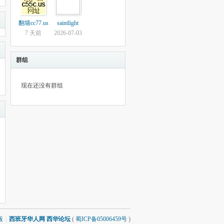
翻墙cc77.us
saintlight
7 天前
2026-07-03
群组
现在还没有群组
版
|
西班牙华人网 西华论坛
(
蜀ICP备05006459号
)