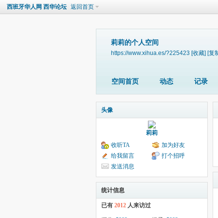
西班牙华人网 西华论坛
返回首页
莉莉的个人空间
https://www.xihua.es/?225423
[收藏]
[复
空间首页
动态
记录
头像
莉莉
收听TA
加为好友
给我留言
打个招呼
发送消息
统计信息
已有
2012
人来访过