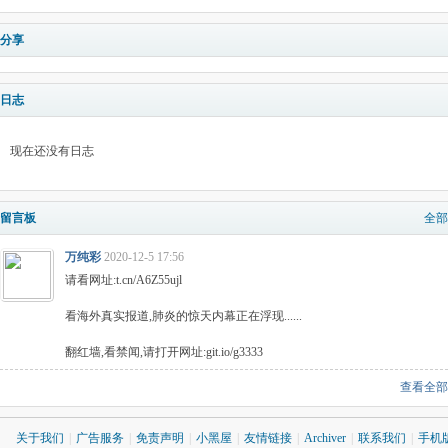
分享
日志
现在还没有日志
留言板
全部
万纯彩
2020-12-5 17:56
请看网址:t.cn/A6Z55ujl
看海外真实报道,肺炎的惊天内幕正在浮现......
翻红墙,看禁闻,请打开网址:git.io/g3333
查看全部
关于我们
|
广告服务
|
免责声明
|
小黑屋
|
友情链接
|
Archiver
|
联系我们
|
手机