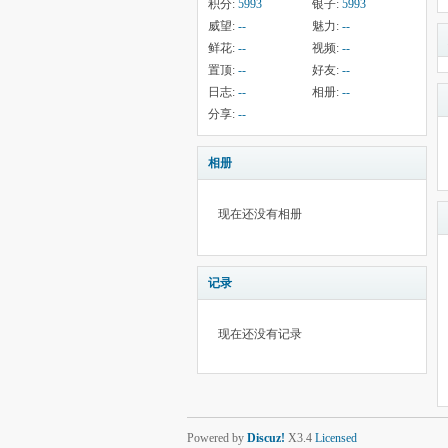
积分:
5993
银子:
5993
威望:
--
魅力:
--
鲜花:
--
视频:
--
置顶:
--
好友:
--
日志:
--
相册:
--
分享:
--
相册
现在还没有相册
记录
现在还没有记录
Powered by
Discuz!
X3.4
Licensed